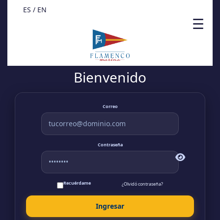
ES /
EN
☰
Bienvenido
Correo
Contraseña
Recuérdame
¿Olvidó contraseña?