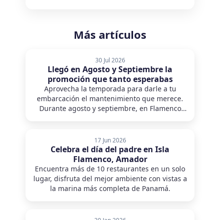
Más artículos
30 Jul 2026
Llegó en Agosto y Septiembre la
promoción que tanto esperabas
Aprovecha la temporada para darle a tu
embarcación el mantenimiento que merece.
Durante agosto y septiembre, en Flamenco
Marina hemos preparado una promoción
exclusiva para que realices el izaje de tu
embarcación con nuestro Travelift de hasta
17 Jun 2026
100 toneladas y accedas a beneficios
Celebra el día del padre en Isla
especiales en servicios de mantenimiento,
Flamenco, Amador
reparaciones y equipos náuticos. Los yates
Encuentra más de 10 restaurantes en un solo
residentes disfrutan de un 30% de descuento
lugar, disfruta del mejor ambiente con vistas a
en el servicio de Travelift, mientras que los
la marina más completa de Panamá.
yates visitantes obtienen un 10% de
descuento.