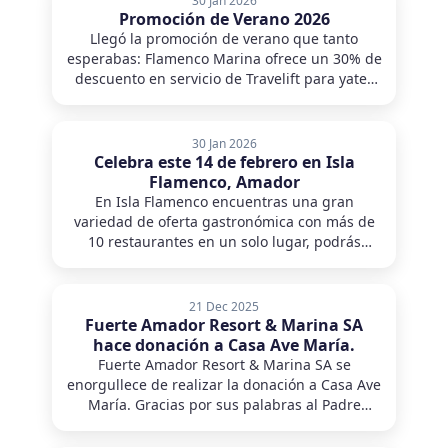
30 Jan 2026
Promoción de Verano 2026
Llegó la promoción de verano que tanto
esperabas: Flamenco Marina ofrece un 30% de
descuento en servicio de Travelift para yates
residentes y 10% para yates visitantes
30 Jan 2026
Celebra este 14 de febrero en Isla
Flamenco, Amador
En Isla Flamenco encuentras una gran
variedad de oferta gastronómica con más de
10 restaurantes en un solo lugar, podrás
disfrutar del mejor ambiente con vistas a la
marina más completa de Panamá. Puedes
reservar a través de la web en la sección de
21 Dec 2025
restaurantes.
Fuerte Amador Resort & Marina SA
hace donación a Casa Ave María.
Fuerte Amador Resort & Marina SA se
enorgullece de realizar la donación a Casa Ave
María. Gracias por sus palabras al Padre
Adonai Cortés Elisha.